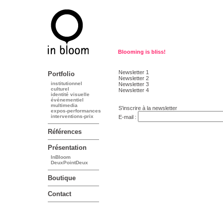
Blooming is bliss!
Newsletter 1
Portfolio
Newsletter 2
institutionnel
Newsletter 3
culturel
Newsletter 4
identité visuelle
événementiel
multimedia
S'inscrire à la newsletter
expos-performances
interventions-prix
E-mail :
Références
Présentation
InBloom
DeuxPointDeux
Boutique
Contact