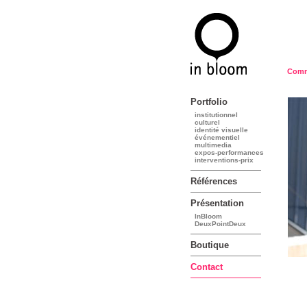
Comma
Portfolio
institutionnel
culturel
identité visuelle
événementiel
multimedia
expos-performances
interventions-prix
Références
Présentation
InBloom
DeuxPointDeux
Boutique
Contact