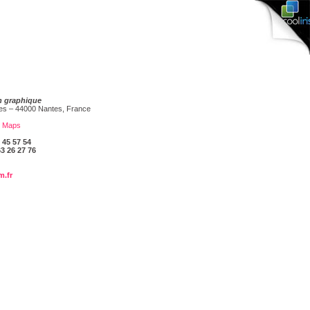
n graphique
tes – 44000 Nantes, France
e Maps
3 45 57 54
63 26 27 76
m.fr