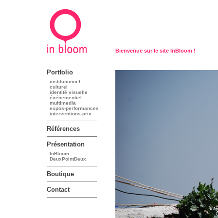
Bienvenue sur le site InBloom !
Portfolio
institutionnel
culturel
identité visuelle
événementiel
multimedia
expos-performances
interventions-prix
Références
Présentation
InBloom
DeuxPointDeux
Boutique
Contact